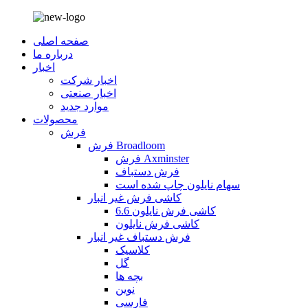
صفحه اصلی
درباره ما
اخبار
اخبار شرکت
اخبار صنعتی
موارد جدید
محصولات
فرش
فرش Broadloom
فرش Axminster
فرش دستباف
سهام نایلون چاپ شده است
کاشی فرش غیر انبار
کاشی فرش نایلون 6.6
کاشی فرش نایلون
فرش دستباف غیر انبار
کلاسیک
گل
بچه ها
نوین
فارسی