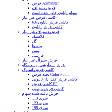
فرش Axminster
فرش دستباف
سهام نایلون چاپ شده است
کاشی فرش غیر انبار
کاشی فرش نایلون 6.6
کاشی فرش نایلون
فرش دستباف غیر انبار
کلاسیک
گل
بچه ها
نوین
فارسی
فرش سیزال غیر انبار
فرش سفارشی پوست گاو
کاشی فرش استوک
تخته فرش Color Point
کاشی فرش قفل دار نایلونی
کاشی فرش PP
کاشی فرش نایلونی
فرش بافته شده سهام
سری 113
سری 123
سری 199