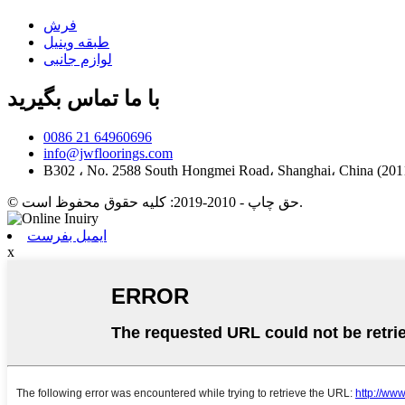
فرش
طبقه وینیل
لوازم جانبی
با ما تماس بگیرید
0086 21 64960696
info@jwfloorings.com
© حق چاپ - 2010-2019: کلیه حقوق محفوظ است.
ایمیل بفرست
x