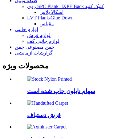
طبقه وینیل
روی SPC Plank- IXPE Back کلیک کنید
اسکالا پلاس
LVT Plank-Glue Down
مقیاس
لوازم جانبی
لوازم فرش
لوازم جانبی کف
چمن مصنوعی چمن
گزارشات آزمایشی
محصولات ویژه
سهام نایلون چاپ شده است
فرش دستباف