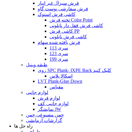
فرش سیزال غیر انبار
فرش سفارشی پوست گاو
کاشی فرش استوک
تخته فرش Color Point
کاشی فرش قفل دار نایلونی
کاشی فرش PP
کاشی فرش نایلونی
فرش بافته شده سهام
سری 113
سری 123
سری 199
طبقه وینیل
روی SPC Plank- IXPE Back کلیک کنید
اسکالا پلاس
LVT Plank-Glue Down
مقیاس
لوازم جانبی
لوازم فرش
لوازم جانبی کف
نمایشگر JW
چمن مصنوعی چمن
گزارشات آزمایشی
راه حل ها
طراحی