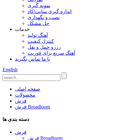
نمونه گیری
اندازه گیری سایت/کاد
نصب و نگهداری
حل مشکل
خدمات
آهنگ تولید
کنترل کیفیت
رزرو حمل و نقل
آهنگ سریع برای فوریت
با ما تماس بگیرید
English
صفحه اصلی
محصولات
فرش
فرش Broadloom
دسته بندی ها
فرش
فرش Broadloom