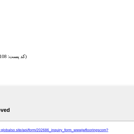
B302 ، No. 2588 South Hongmei Road، Shanghai، China (کد پست: 201108)