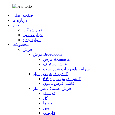
صفحه اصلی
درباره ما
اخبار
اخبار شرکت
اخبار صنعتی
موارد جدید
محصولات
فرش
فرش Broadloom
فرش Axminster
فرش دستباف
سهام نایلون چاپ شده است
کاشی فرش غیر انبار
کاشی فرش نایلون 6.6
کاشی فرش نایلون
فرش دستباف غیر انبار
کلاسیک
گل
بچه ها
نوین
فارسی