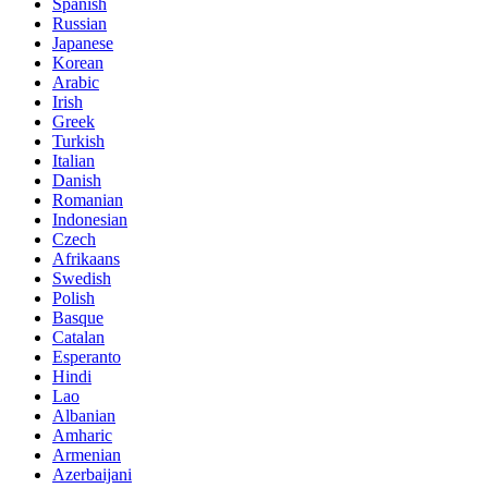
Spanish
Russian
Japanese
Korean
Arabic
Irish
Greek
Turkish
Italian
Danish
Romanian
Indonesian
Czech
Afrikaans
Swedish
Polish
Basque
Catalan
Esperanto
Hindi
Lao
Albanian
Amharic
Armenian
Azerbaijani