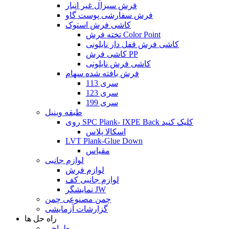
فرش سیزال غیر انبار
فرش سفارشی پوست گاو
کاشی فرش استوک
تخته فرش Color Point
کاشی فرش قفل دار نایلونی
کاشی فرش PP
کاشی فرش نایلونی
فرش بافته شده سهام
سری 113
سری 123
سری 199
طبقه وینیل
روی SPC Plank- IXPE Back کلیک کنید
اسکالا پلاس
LVT Plank-Glue Down
مقیاس
لوازم جانبی
لوازم فرش
لوازم جانبی کف
نمایشگر JW
چمن مصنوعی چمن
گزارشات آزمایشی
راه حل ها
طراحی