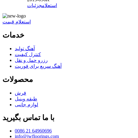
استعلام
جزئیات
استعلام قیمت
خدمات
آهنگ تولید
کنترل کیفیت
رزرو حمل و نقل
آهنگ سریع برای فوریت
محصولات
فرش
طبقه وینیل
لوازم جانبی
با ما تماس بگیرید
0086 21 64960696
info@jwfloorings.com