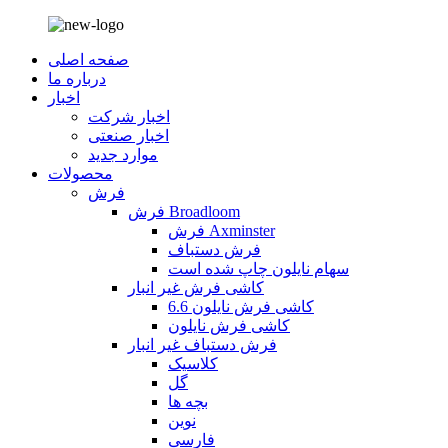
صفحه اصلی
درباره ما
اخبار
اخبار شرکت
اخبار صنعتی
موارد جدید
محصولات
فرش
فرش Broadloom
فرش Axminster
فرش دستباف
سهام نایلون چاپ شده است
کاشی فرش غیر انبار
کاشی فرش نایلون 6.6
کاشی فرش نایلون
فرش دستباف غیر انبار
کلاسیک
گل
بچه ها
نوین
فارسی