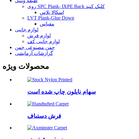
طبقه وینیل
روی SPC Plank- IXPE Back کلیک کنید
اسکالا پلاس
LVT Plank-Glue Down
مقیاس
لوازم جانبی
لوازم فرش
لوازم جانبی کف
چمن مصنوعی چمن
گزارشات آزمایشی
محصولات ویژه
سهام نایلون چاپ شده است
فرش دستباف