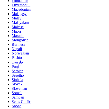
Lithuanian
Luxembou..
Macedonian
Malagasy
Malay
Malayalam
Maltese
Maori
Marathi
Mongolian
Burmese
Nepali
Norwegian
Pashto
فارسی
Punjabi
Serbian
Sesotho
Sinhala
Slovak
Slovenian
Somali
Samoan
Scots Gaelic
Shona