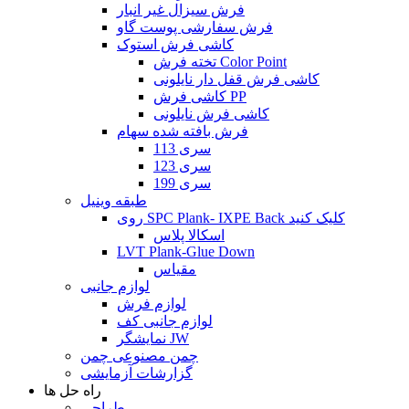
فرش سیزال غیر انبار
فرش سفارشی پوست گاو
کاشی فرش استوک
تخته فرش Color Point
کاشی فرش قفل دار نایلونی
کاشی فرش PP
کاشی فرش نایلونی
فرش بافته شده سهام
سری 113
سری 123
سری 199
طبقه وینیل
روی SPC Plank- IXPE Back کلیک کنید
اسکالا پلاس
LVT Plank-Glue Down
مقیاس
لوازم جانبی
لوازم فرش
لوازم جانبی کف
نمایشگر JW
چمن مصنوعی چمن
گزارشات آزمایشی
راه حل ها
طراحی