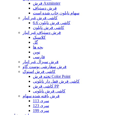
فرش Axminster
فرش دستباف
سهام نایلون چاپ شده است
کاشی فرش غیر انبار
کاشی فرش نایلون 6.6
کاشی فرش نایلون
فرش دستباف غیر انبار
کلاسیک
گل
بچه ها
نوین
فارسی
فرش سیزال غیر انبار
فرش سفارشی پوست گاو
کاشی فرش استوک
تخته فرش Color Point
کاشی فرش قفل دار نایلونی
کاشی فرش PP
کاشی فرش نایلونی
فرش بافته شده سهام
سری 113
سری 123
سری 199