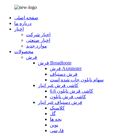
صفحه اصلی
درباره ما
اخبار
اخبار شرکت
اخبار صنعتی
موارد جدید
محصولات
فرش
فرش Broadloom
فرش Axminster
فرش دستباف
سهام نایلون چاپ شده است
کاشی فرش غیر انبار
کاشی فرش نایلون 6.6
کاشی فرش نایلون
فرش دستباف غیر انبار
کلاسیک
گل
بچه ها
نوین
فارسی