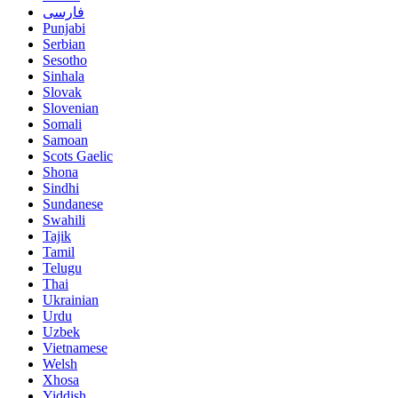
فارسی
Punjabi
Serbian
Sesotho
Sinhala
Slovak
Slovenian
Somali
Samoan
Scots Gaelic
Shona
Sindhi
Sundanese
Swahili
Tajik
Tamil
Telugu
Thai
Ukrainian
Urdu
Uzbek
Vietnamese
Welsh
Xhosa
Yiddish