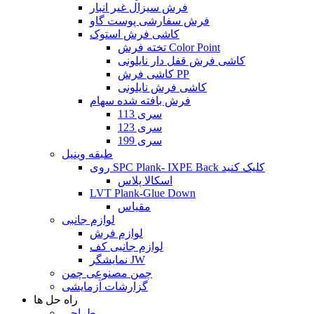
فرش سیزال غیر انبار
فرش سفارشی پوست گاو
کاشی فرش استوک
تخته فرش Color Point
کاشی فرش قفل دار نایلونی
کاشی فرش PP
کاشی فرش نایلونی
فرش بافته شده سهام
سری 113
سری 123
سری 199
طبقه وینیل
روی SPC Plank- IXPE Back کلیک کنید
اسکالا پلاس
LVT Plank-Glue Down
مقیاس
لوازم جانبی
لوازم فرش
لوازم جانبی کف
نمایشگر JW
چمن مصنوعی چمن
گزارشات آزمایشی
راه حل ها
طراحی