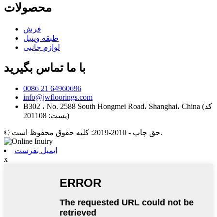
محصولات
فرش
طبقه وینیل
لوازم جانبی
با ما تماس بگیرید
0086 21 64960696
info@jwfloorings.com
B302 ، No. 2588 South Hongmei Road، Shanghai، China (کد
پست: 201108)
© حق چاپ - 2010-2019: کلیه حقوق محفوظ است.
ایمیل بفرست
x